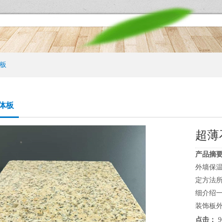
板
体板
超薄
产品摘要
外墙保
定方法
细介绍
装饰板外
点击：
9