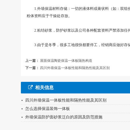
1.外墙保温材料存储：一切的液体料或膏状料（如：双组份
粉体资料应于干燥处存放。
2.粘结砂浆，防护砂浆以及公司各种配套资料严禁添加任何
3.由于是冬季，很多工地很快都要停工，经销商应做好存储
上一篇：
屋面保温陶瓷保温一体板隔热构造
下一篇：
四川外墙保温一体板性能和隔热性能及其区别
相关信息
四川外墙保温一体板性能和隔热性能及其区别
怎么选择保温装饰一体板
外墙保温防护面砂浆泛白的原因及防范措施