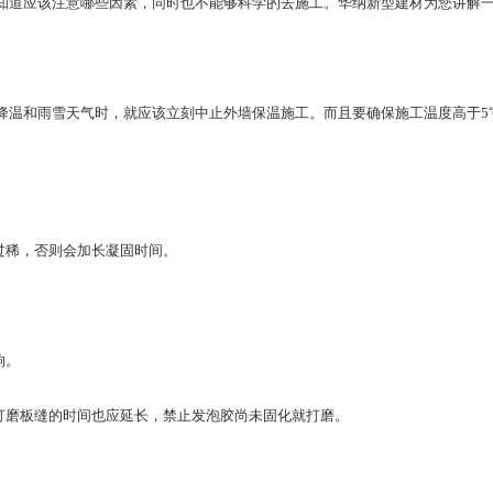
知道应该注意哪些因素，同时也不能够科学的去施工。华纳新型建材为您讲解
温和雨雪天气时，就应该立刻中止外墙保温施工。而且要确保施工温度高于5
。
过稀，否则会加长凝固时间。
响。
打磨板缝的时间也应延长，禁止发泡胶尚未固化就打磨。