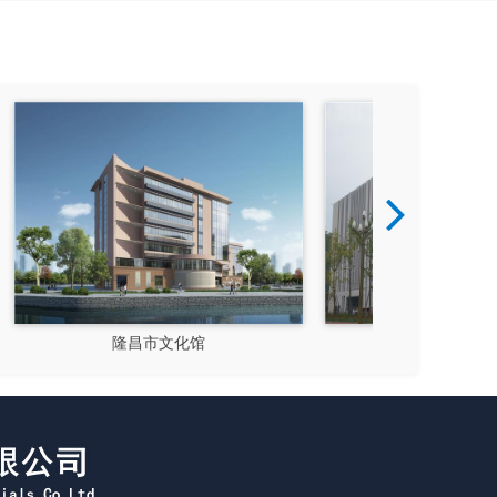
成都郫县影视硅谷
新都