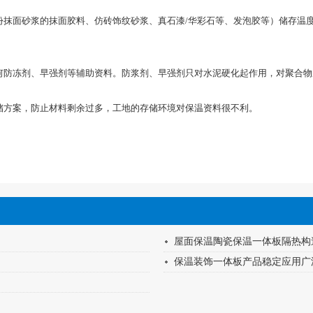
抹面砂浆的抹面胶料、仿砖饰纹砂浆、真石漆/华彩石等、发泡胶等）储存温度
防冻剂、早强剂等辅助资料。防浆剂、早强剂只对水泥硬化起作用，对聚合物
方案，防止材料剩余过多，工地的存储环境对保温资料很不利。
屋面保温陶瓷保温一体板隔热构
保温装饰一体板产品稳定应用广