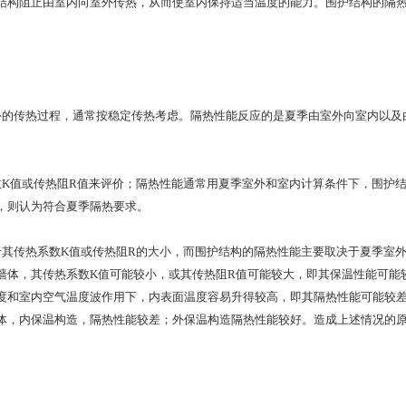
结构阻止由室内向室外传热，从而使室内保持适当温度的能力。围护结构的隔
传热过程，通常按稳定传热考虑。隔热性能反应的是夏季由室外向室内以及由
值或传热阻R值来评价；隔热性能通常用夏季室外和室内计算条件下，围护结
，则认为符合夏季隔热要求。
传热系数K值或传热阻R的大小，而围护结构的隔热性能主要取决于夏季室外
墙体，其传热系数K值可能较小，或其传热阻R值可能较大，即其保温性能可能
度和室内空气温度波作用下，内表面温度容易升得较高，即其隔热性能可能较
体，内保温构造，隔热性能较差；外保温构造隔热性能较好。造成上述情况的