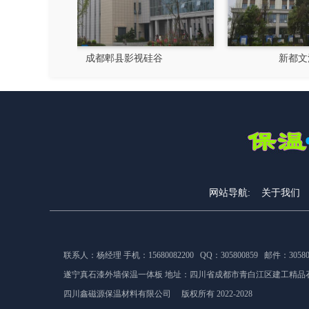
硅谷
新都文汉物流园区
网站导航:
关于我们
联系人：杨经理 手机：15680082200 QQ：305800859 邮件：305800
遂宁真石漆外墙保温一体板 地址：
四川省成都市青白江区建工精品石
四川鑫磁源保温材料有限公司 版权所有 2022-2028