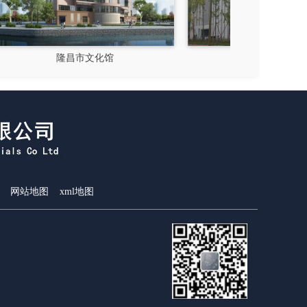
成都郫县影视硅谷
新都
网站地图
xml地图